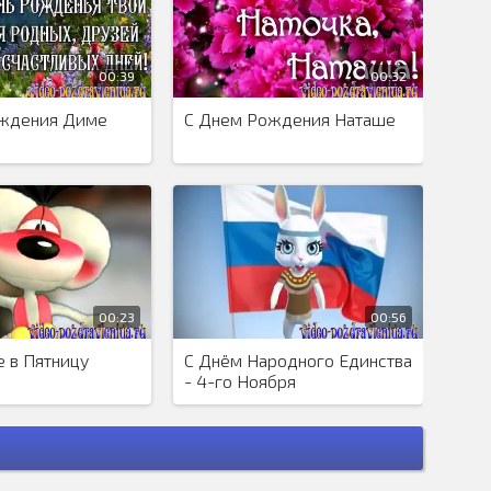
 делал
00:39
00:32
ождения Диме
С Днем Рождения Наташе
00:23
00:56
 в Пятницу
С Днём Народного Единства
- 4-го Ноября