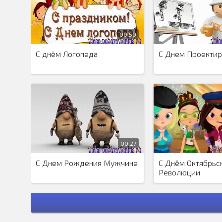
поздравьте курильщика, который бросил это нелёгкое 
00:50
С днём Логопеда
С Днем Проекти
00:27
С Днем Рождения Мужчине
С Днём Октябрьс
Революции