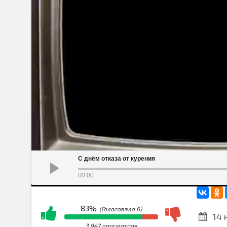
С днём отказа от курения
00:00
83%
(Голосовало
6
)
14 
3 947 просмотров