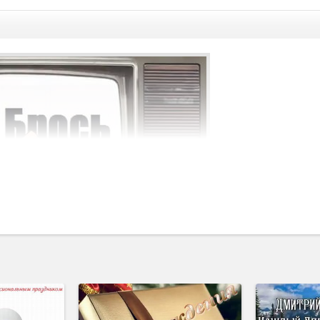
 нас есть
видео поздравления на этот праздник
. Его отмечают 
авающая и может быть разной. Скачайте у нас его на своё устройств