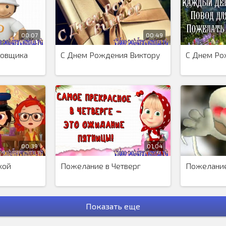
дело. Как говаривал один мудрец, "Курить бросить очень просто, я
это много раз"...
00:07
00:49
ровщика
С Днем Рождения Виктору
С Днем Р
00:39
01:04
кой
Пожелание в Четверг
Пожелание
Показать еще