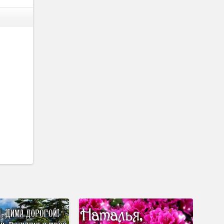
каждый
о и