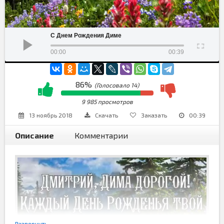
С Днем Рождения Диме
00:00
00:39
86%
(Голосовало
14
)
9 985 просмотров
13 ноябрь 2018
Скачать
Заказать
00:39
Описание
Комментарии
Развернуть