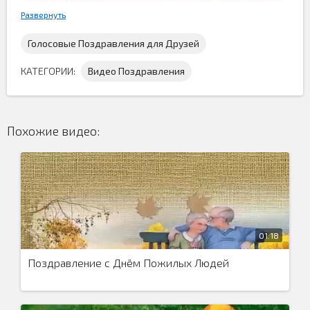
Развернуть
Голосовые Поздравления для Друзей
КАТЕГОРИИ:
Видео Поздравления
День УГРО празднуют каждый год 5 октября и
эта
Похожие видео:
поздравительная открытка
как раз для сотрудников
уголовного розыска. Скачайте бесплатно
поздравительное видео и пошлите его вашим знакомым
людям этой профессии...
01:18
Поздравление с Днём Пожилых Людей