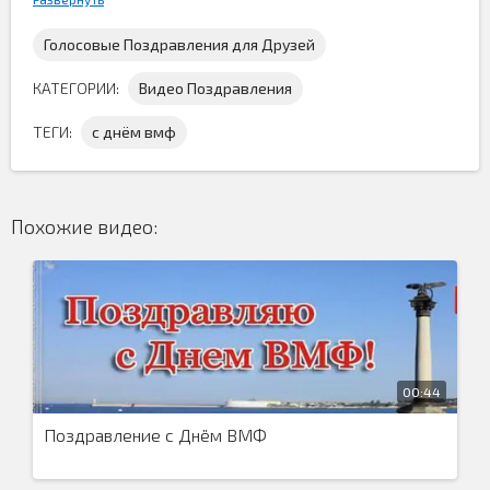
Голосовые Поздравления для Друзей
КАТЕГОРИИ:
Видео Поздравления
ТЕГИ:
с днём вмф
Забавное видео поздравление
с днём ВМФ, которое
вам предстоит скачать бесплатно, для поздравление
Похожие видео:
любимых людей связанных с военно-морским флотом.
Эта весёлая
видео открытка поздравление
понравится
людям с чувством юмора, но у нас есть и более
официальная
поздравительная открытка
с днём
военно-морского флота. Вам всего лишь нужно выбрать
какая больше подходит...
00:44
Поздравление с Днём ВМФ