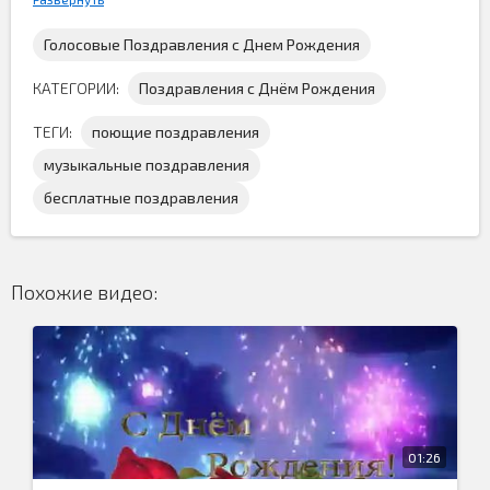
Голосовые Поздравления с Днем Рождения
КАТЕГОРИИ:
Поздравления с Днём Рождения
ТЕГИ:
поющие поздравления
музыкальные поздравления
Новое видео поздравление с днём рождения
для
бесплатные поздравления
именинника. Если вам понравилось это
музыкальное
поздравление
, то вы всегда можете скачать это
поющие
поздравление
с нашего ресурса и послать кому захотите
по вашему желанию...
Похожие видео:
01:26