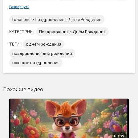
Развернуть
Голосовые Поздравления с Днем Рождения
КАТЕГОРИИ:
Поздравления с Днём Рождения
ТЕГИ:
с днём рождения
поздравления дне рождении
Красивое поздравление с песней
с днём рождения
поющие поздравления
скачать бесплатно
и порадовать именинников этим
поющим поздравлением...
Похожие видео:
00:39