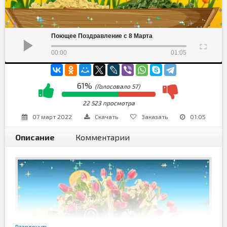
Поющее Поздравление с 8 Марта
00:00
01:05
61%
(Голосовало
57
)
22 523 просмотра
07 март 2022
Скачать
Заказать
01:05
Описание
Комментарии
Развернуть