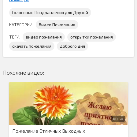
Голосовые Поздравления для Друзей
КАТЕГОРИИ:
Видео Пожелания
ТЕГИ:
видео пожелания
открытки пожелания
скачать пожелания
доброго дня
Видео открытка пожелание с отличного
понедельника
и
удачной рабочей неделей, скачать
бесплатно
можно здесь и поддержать всех знакомых с
началом трудовых будней, до следующих выходных...
Похожие видео:
00:50
Пожелание Отличных Выходных