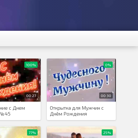
100%
0%
00:27
00:30
ние с Днем
Открытка для Мужчин с
 №45
Днём Рождения
77%
25%