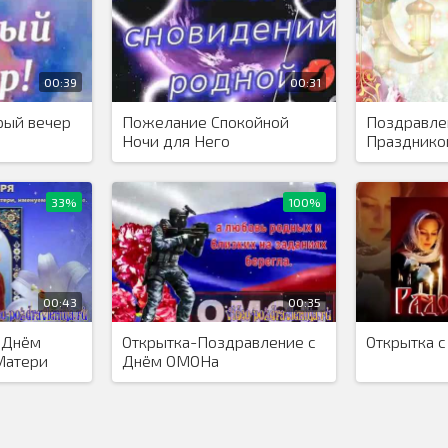
00:39
00:31
рый вечер
Пожелание Спокойной
Поздравле
Ночи для Него
Празднико
Байрам
33%
100%
00:43
00:35
 Днём
Открытка-Поздравление с
Открытка 
Матери
Днём ОМОНа