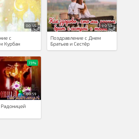
00:45
00:53
ние с
Поздравление с Днем
м Курбан
Братьев и Сестёр
73%
00:59
с Радоницей