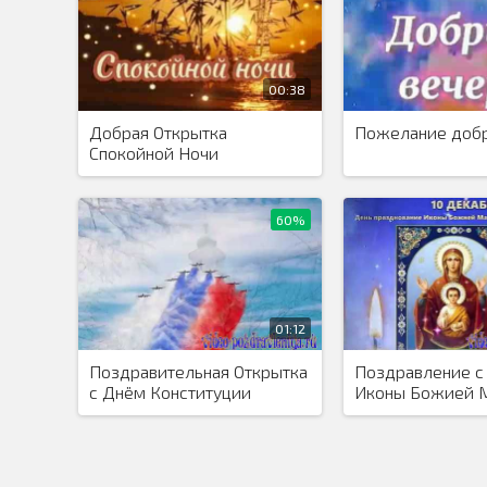
00:38
Добрая Открытка
Пожелание доб
Спокойной Ночи
60%
01:12
Поздравительная Открытка
Поздравление с
с Днём Конституции
Иконы Божией 
Знамение