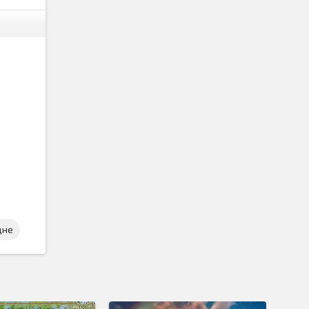
дне
ально