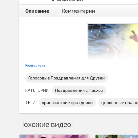
Описание
Комментарии
Развернуть
Голосовые Поздравления для Друзей
КАТЕГОРИИ:
Поздравления с Пасхой
ТЕГИ:
христианские праздники
церковные празд
Похожие видео:
На сороковой день после Пасхи отмечается
праздни
д