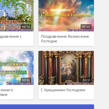
00:52
00:40
дравление с
Поздравление Вознесение
Господне
00:33
00:51
сеннего
С Крещением Господнем
твия