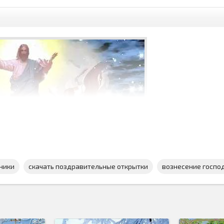
ники
скачать поздравительные открытки
вознесение госпо
к Вознесение Господне
и это
поздравительная открытка
специ
ля этого праздника...