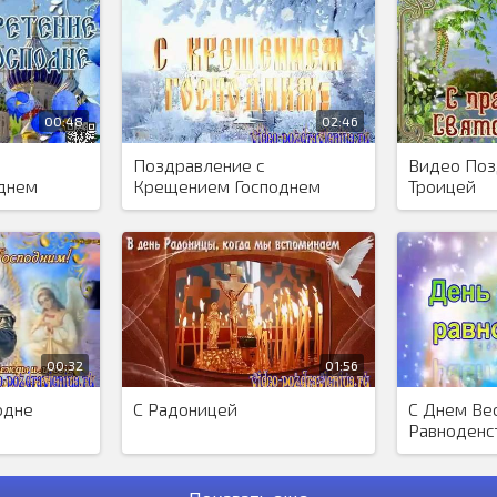
00:48
02:46
Поздравление с
Видео Поз
днем
Крещением Господнем
Троицей
00:32
01:56
одне
С Радоницей
С Днем Ве
Равноденс