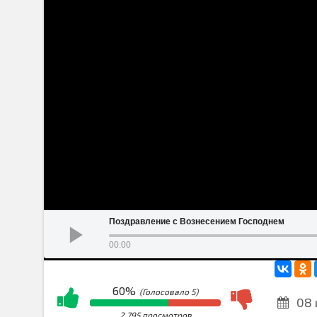
Поздравление с Вознесением Господнем
00:00
60%
(Голосовало
5
)
08 
2 795 просмотров