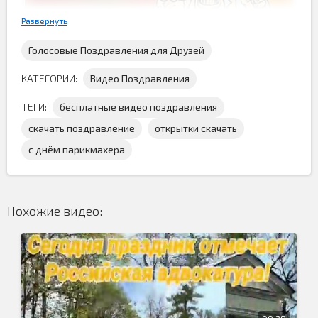
Развернуть
Голосовые Поздравления для Друзей
КАТЕГОРИИ:
Видео Поздравления
ТЕГИ:
бесплатные видео поздравления
скачать поздравление
открытки скачать
Скачать бесплатно поздравительную видео открытку
с днём парикмахера
с днём парикмахера
вам предстоит тут и послать её
всем близким людям, которые работают в этой сфере
обслуживания...
Похожие видео:
00:38