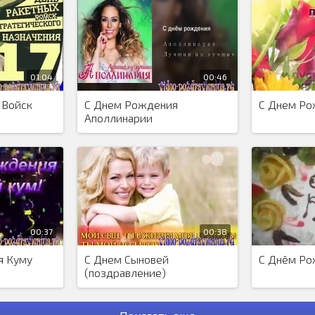
атно
, для того чтобы поздравить им своих близких...
01:04
00:46
 Войск
С Днем Рождения
С Днем Ро
Аполлинарии
00:37
00:38
я Куму
С Днем Сыновей
С Днём Ро
(поздравление)