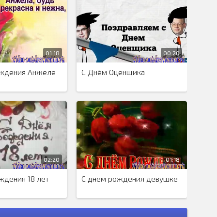
01:18
00:20
ждения Анжеле
С Днём Оценщика
02:20
01:18
ждения 18 лет
С днем рождения девушке