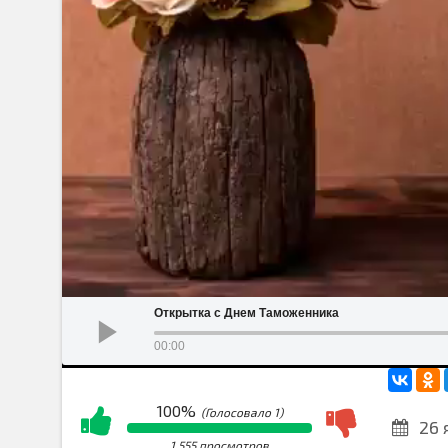
Открытка с Днем Таможенника
00:00
100%
(Голосовало
1
)
26 
1 555 просмотров