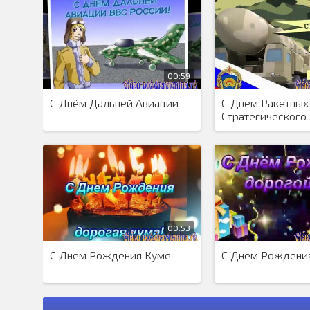
поздравление скачать беспл
00:59
С Днём Дальней Авиации
С Днем Ракетных
Стратегического
Назначения
00:53
С Днем Рождения Куме
С Днем Рождени