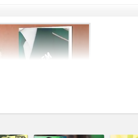
а,
даст вам возможность поздравить всех знакомых таможенников с
нваря отмечают этот праздник, вот уже 36 лет. У нас можно любо