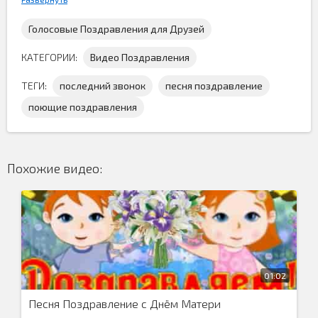
Голосовые Поздравления для Друзей
КАТЕГОРИИ:
Видео Поздравления
ТЕГИ:
последний звонок
песня поздравление
поющие поздравления
Песня
поздравление на последний звонок скачать
бесплатно
и поздравить всех выпускников с этим
прекрасным праздником окончание школы...
Похожие видео:
01:02
Песня Поздравление с Днём Матери