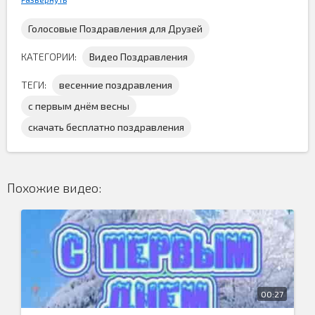
Голосовые Поздравления для Друзей
КАТЕГОРИИ:
Видео Поздравления
ТЕГИ:
весенние поздравления
с первым днём весны
Поздравление с началом весны скачать бесплатно и
скачать бесплатно поздравления
поздравить знакомых с первым марта. Значит скоро
придёт тепло и начнут распускаться деревья...
Похожие видео:
00:27