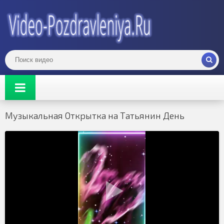
Музыкальная Открытка на Татьянин День