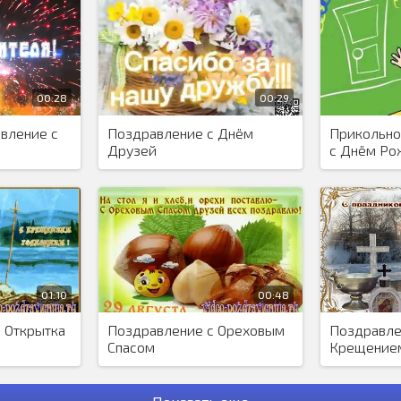
00:28
00:29
вление с
Поздравление с Днём
Прикольно
Друзей
с Днём Ро
Друзей
01:10
00:48
 Открытка
Поздравление с Ореховым
Поздравле
Спасом
Крещение