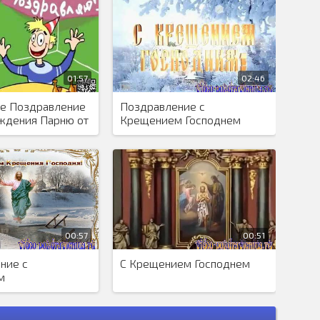
01:57
02:46
е Поздравление
Поздравление с
ждения Парню от
Крещением Господнем
00:57
00:51
ние с
С Крещением Господнем
м