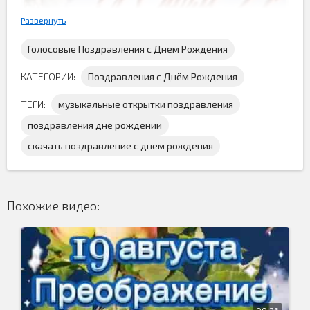
Развернуть
Голосовые Поздравления с Днем Рождения
КАТЕГОРИИ:
Поздравления с Днём Рождения
ТЕГИ:
музыкальные открытки поздравления
поздравления дне рождении
Видео поздравление с днем рождения скачать
скачать поздравление с днем рождения
бесплатно
у нас на сайте музыкальных поздравлений и
поздравить именинника с приближающимся праздником...
Похожие видео:
00:36