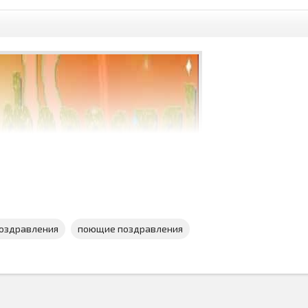
поздравления
поющие поздравления
чества скачать бесплатно на смартфон
и тогда появится возмож
н с этим незабываемым праздником...