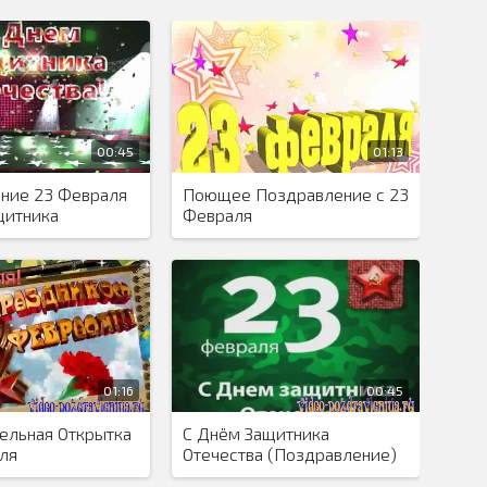
00:45
01:13
ние 23 Февраля
Поющее Поздравление с 23
щитника
Февраля
01:16
00:45
ельная Открытка
С Днём Защитника
ля
Отечества (Поздравление)