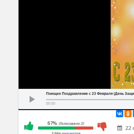
Поющее Поздравление с 23 Февраля (День Защи
00:00
67%
(Голосовало
3
)
22 
3 664 просмотра