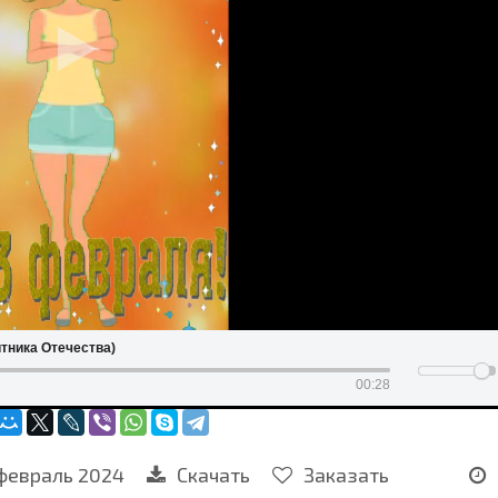
тника Отечества)
00:28
февраль 2024
Скачать
Заказать