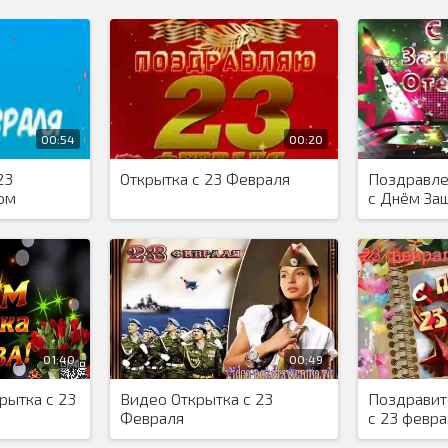
00:54
00:20
23
Открытка с 23 Февраля
Поздравле
ом
с Днём За
Отечества
01:40
00:49
рытка с 23
Видео Открытка с 23
Поздравит
Февраля
с 23 февра